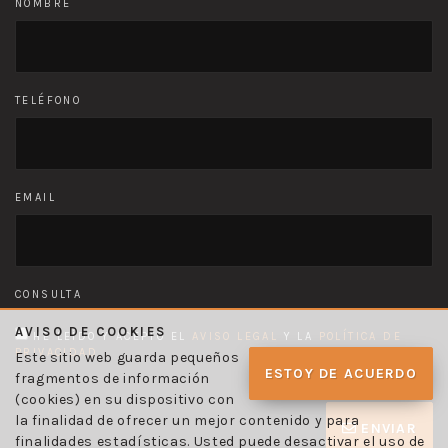
NOMBRE
TELÉFONO
EMAIL
CONSULTA
AVISO DE COOKIES
HE LEÍDO Y ACEPTO EL
AVISO LEGAL
Y LA
POLÍTICA DE
PRIVACIDAD
Este sitio web guarda pequeños
ESTOY DE ACUERDO
fragmentos de información
(cookies) en su dispositivo con
la finalidad de ofrecer un mejor contenido y para
ENVIAR
finalidades estadísticas. Usted puede desactivar el uso de