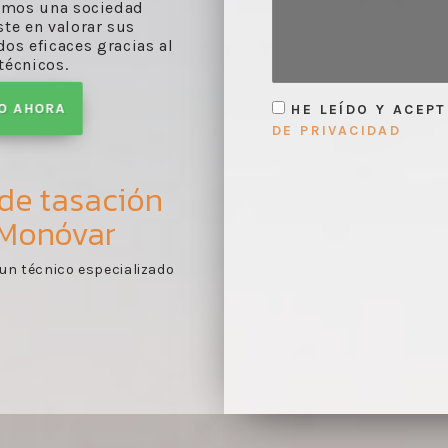
Somos una sociedad
ste en valorar sus
os eficaces gracias al
técnicos.
TO AHORA
HE LEÍDO Y ACEP
DE PRIVACIDAD
 de tasación
 Monóvar
orme de tasación
Toma de contacto:
reco
1
les según lo evaluado en
necesaria y de la docu
tasación