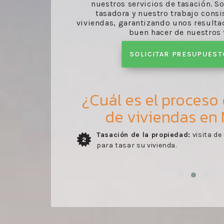
nuestros servicios de tasación. 
tasadora y nuestro trabajo consi
viviendas, garantizando unos resultad
buen hacer de nuestros 
SOLICITAR PRESUPUES
¿Cuál es el proceso
de viviendas en
 especializado
Entrega del informe:
envío del inf
3
elaborado por nuestros profesiona
la visita del especialista.