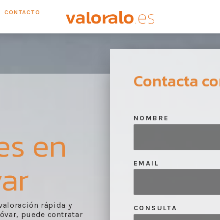
CONTACTO
Contacta co
NOMBRE
es en
ar
EMAIL
 valoración rápida y
CONSULTA
var, puede contratar