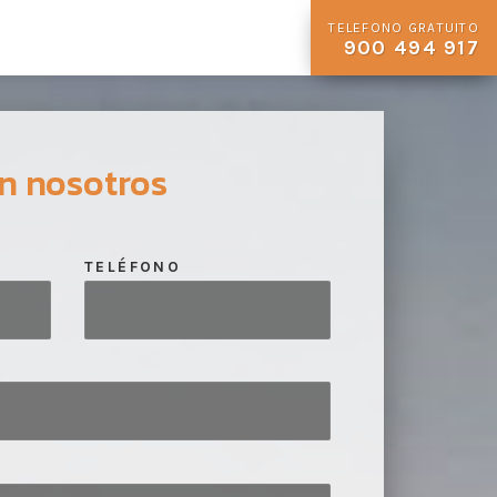
TELEFONO GRATUITO
900 494 917
n nosotros
TELÉFONO