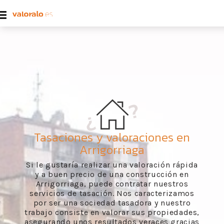
Tasaciones y valoraciones en
Arrigorriaga
Si le gustaría realizar una valoración rápida
y a buen precio de una construcción en
Arrigorriaga, puede contratar nuestros
servicios de tasación. Nos caracterizamos
por ser una sociedad tasadora y nuestro
trabajo consiste en valorar sus propiedades,
asegurando unos resultados veraces gracias