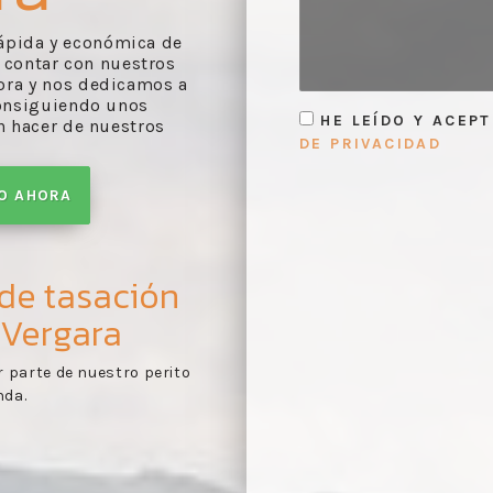
 rápida y económica de
 contar con nuestros
ora y nos dedicamos a
consiguiendo unos
HE LEÍDO Y ACEP
n hacer de nuestros
DE PRIVACIDAD
TO AHORA
 de tasación
 Vergara
rme de tasación
Primer contacto:
recole
1
es según lo confirmado
documentos pertinentes
tasación