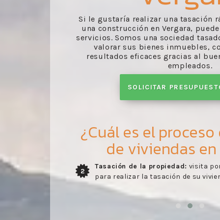
Si le gustaría realizar una tasación
una construcción en Vergara, puede
servicios. Somos una sociedad tasad
valorar sus bienes inmuebles, 
resultados eficaces gracias al bue
empleados.
SOLICITAR PRESUPUES
¿Cuál es el proceso
de viviendas en
uestro perito
Entrega del informe:
envío del info
3
realizado por nuestros profesional
en la visita del perito.