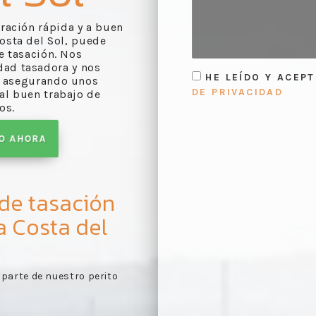
oración rápida y a buen
osta del Sol, puede
e tasación. Nos
dad tasadora y nos
HE LEÍDO Y ACEP
, asegurando unos
DE PRIVACIDAD
 al buen trabajo de
os.
TO AHORA
 de tasación
a Costa del
forme de valoración
Primer contacto:
recopi
1
 según lo evaluado en la
de los documentos perti
tasación