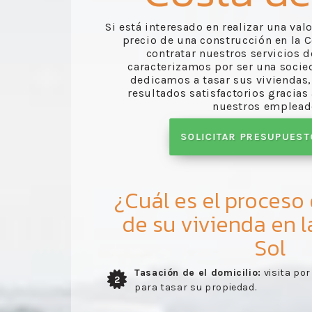
Si está interesado en realizar una val
precio de una construcción en la C
contratar nuestros servicios d
caracterizamos por ser una socie
dedicamos a tasar sus viviendas
resultados satisfactorios gracias
nuestros emplead
SOLICITAR PRESUPUES
¿Cuál es el proceso
de su vivienda en l
Sol
estro perito
Entrega del informe:
entrega del in
3
realizado por nuestros trabajadores
visita del perito.