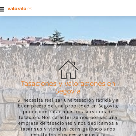
Tasaciones y valoraciones en
Segovia
Si necesita realizar una tasación rápida y a
buen precio de una propiedad en Segovia,
puede contratar nuestros servicios de
tasación. Nos caracterizamos por ser una
empresa de tasaciones y nos dedicamos a
tasar sus viviendas, consiguiendo unos
resultados eficaces gracias a la