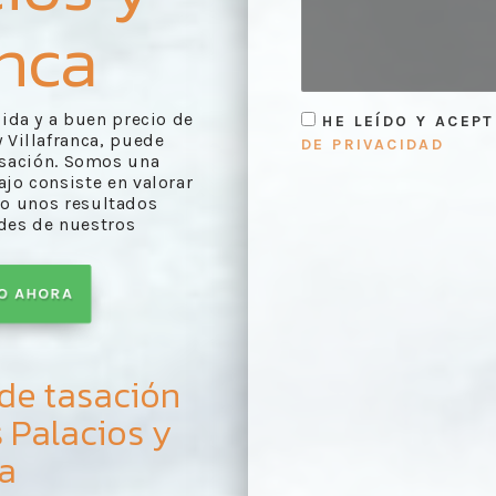
anca
pida y a buen precio de
HE LEÍDO Y ACEP
 Villafranca, puede
DE PRIVACIDAD
asación. Somos una
jo consiste en valorar
o unos resultados
ades de nuestros
TO AHORA
 de tasación
 Palacios y
ca