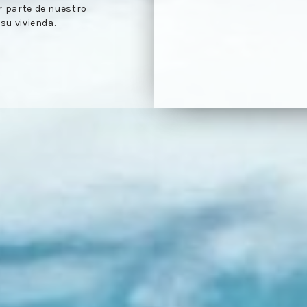
e de tasación realizado
Toma de contacto:
reco
1
lo a lo evaluado en la
pertinentes para llevar