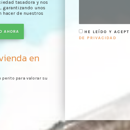
ciedad tasadora y nos
, garantizando unos
n hacer de nuestros
TO AHORA
HE LEÍDO Y ACEP
DE PRIVACIDAD
vienda en
rme de evaluación
Primer contacto:
recogi
1
s conforme a lo
pertinentes para realiz