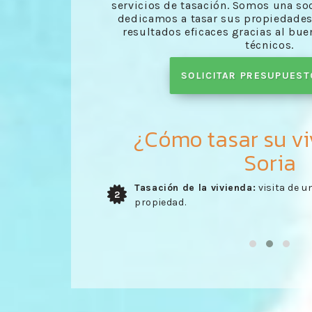
servicios de tasación. Somos una so
dedicamos a tasar sus propiedades
resultados eficaces gracias al bue
técnicos.
SOLICITAR PRESUPUES
¿Cómo tasar su vi
Soria
a valorar su
Envío del informe:
entrega del info
3
realizado por nuestros trabajadore
comprobado en la visita del perito.