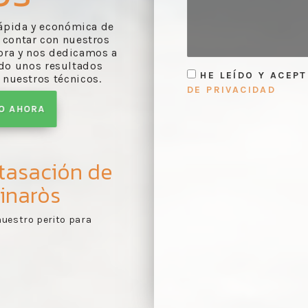
 rápida y económica de
 contar con nuestros
ora y nos dedicamos a
ndo unos resultados
HE LEÍDO Y ACEP
 nuestros técnicos.
DE PRIVACIDAD
TO AHORA
 tasación de
inaròs
nuestro perito para
Entrega del informe:
en
3
realizado por nuestros 
visto en la visita del téc