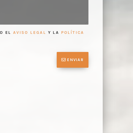
TO EL
AVISO LEGAL
Y LA
POLÍTICA
ENVIAR
trega del informe de valoración
Primer con
1
profesionales de acuerdo con lo
documentaci
nico.