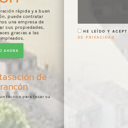
oración rápida y a buen
ón, puede contratar
omos una empresa de
rar sus propiedades,
HE LEÍDO Y ACEP
ces gracias a las
DE PRIVACIDAD
empleados.
TO AHORA
 tasación de
arancón
 de tasación realizado
Toma de contacto:
pues
1
erdo con lo comprobado
necesaria y de la docum
cabo la tasación