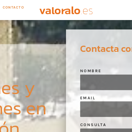
CONTACTO
Contacta co
NOMBRE
es y
nes en
EMAIL
cón
CONSULTA