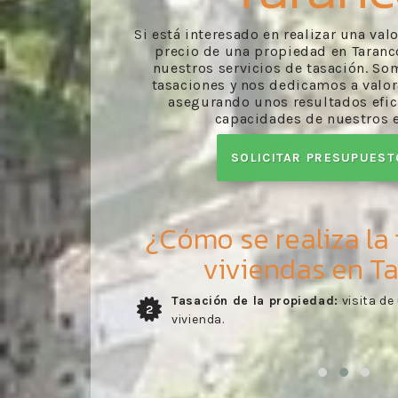
Si está interesado en realizar una val
precio de una propiedad en Taranc
nuestros servicios de tasación. S
tasaciones y nos dedicamos a valo
asegurando unos resultados efica
capacidades de nuestros 
SOLICITAR PRESUPUES
¿Cómo se realiza la
viviendas en T
para tasar su
Envío del informe:
envío del informe
3
por nuestros profesionales de acu
en la visita del especialista.