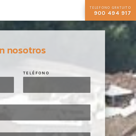
TELEFONO GRATUITO
900 494 917
n nosotros
TELÉFONO