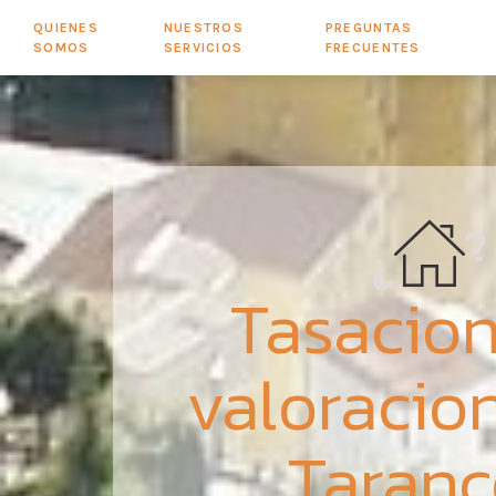
QUIENES
NUESTROS
PREGUNTAS
SOMOS
SERVICIOS
FRECUENTES
Tasacion
valoracio
Taran