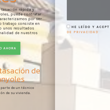
a tasación rápida y
oles, puede contratar
caracterizamos por ser
 trabajo consiste en
HE LEÍDO Y ACEP
do unos resultados
DE PRIVACIDAD
onalidad de nuestros
TO AHORA
 tasación de
anyoles
me de tasación
Primer contacto:
recopi
1
res con arreglo a lo
documentación pertinen
tasación