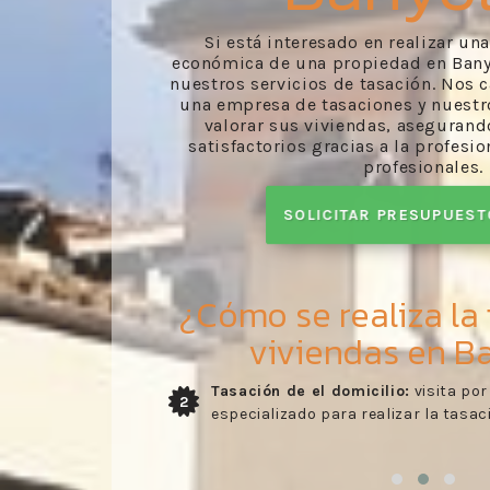
Si está interesado en realizar un
económica de una propiedad en Bany
nuestros servicios de tasación. Nos 
una empresa de tasaciones y nuestro
valorar sus viviendas, aseguran
satisfactorios gracias a la profesi
profesionales.
SOLICITAR PRESUPUES
¿Cómo se realiza la
viviendas en B
 técnico
Envío del informe:
recibo del infor
3
ienda.
desarrollado por nuestros trabajado
evaluado en la visita del perito.