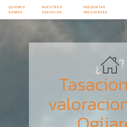
QUIENES
NUESTROS
PREGUNTAS
SOMOS
SERVICIOS
FRECUENTES
Tasacion
valoracio
Ogíjar