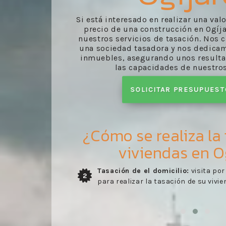
Si está interesado en realizar una val
precio de una construcción en Ogíja
nuestros servicios de tasación. Nos 
una sociedad tasadora y nos dedicam
inmuebles, asegurando unos resulta
las capacidades de nuestro
SOLICITAR PRESUPUES
¿Cómo se realiza la
viviendas en O
 técnico
Entrega del informe:
recibo del inf
3
elaborado por nuestros trabajadore
evaluado en la visita del técnico.