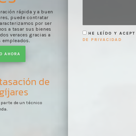
oración rápida y a buen
res, puede contratar
caracterizamos por ser
os a tasar sus bienes
HE LEÍDO Y ACEP
dos veraces gracias a
DE PRIVACIDAD
s empleados.
TO AHORA
 tasación de
gíjares
orme de evaluación
Toma de contacto:
reco
1
s con arreglo a lo
necesaria y de la docum
tasación