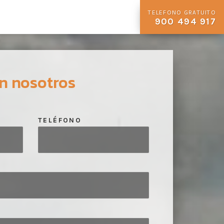
TELEFONO GRATUITO
900 494 917
n nosotros
TELÉFONO