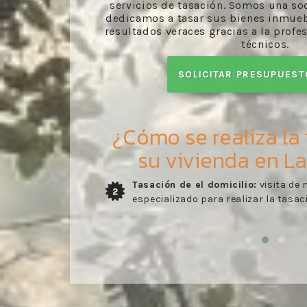
servicios de tasación. Somos una so
dedicamos a tasar sus bienes inmue
resultados veraces gracias a la profe
técnicos.
SOLICITAR PRESUPUES
¿Cómo se realiza la
su vivienda en La
ico
Envío del informe:
recibo del inform
3
ienda.
desarrollado por nuestros profesion
comprobado en la visita del perito.