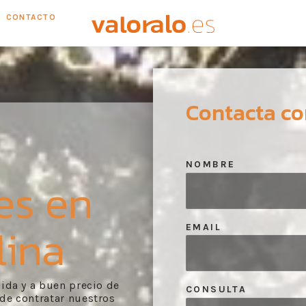
CONTACTO
Contacta co
NOMBRE
es en
lina
EMAIL
pida y a buen precio de
CONSULTA
de contratar nuestros