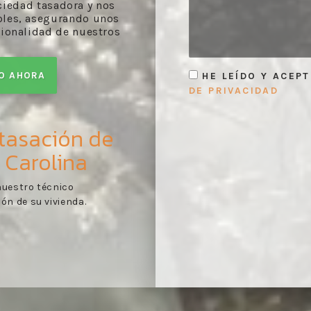
ciedad tasadora y nos
bles, asegurando unos
sionalidad de nuestros
TO AHORA
HE LEÍDO Y ACEP
DE PRIVACIDAD
 tasación de
 Carolina
e de evaluación
Toma de contacto:
reco
1
ales con arreglo a lo
documentación pertinen
tasación