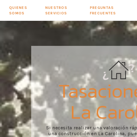
QUIENES
NUESTROS
PREGUNTAS
SOMOS
SERVICIOS
FRECUENTES
Tasacion
La Caro
Si necesita realizar una valoración rá
una construcción en La Carolina, pue