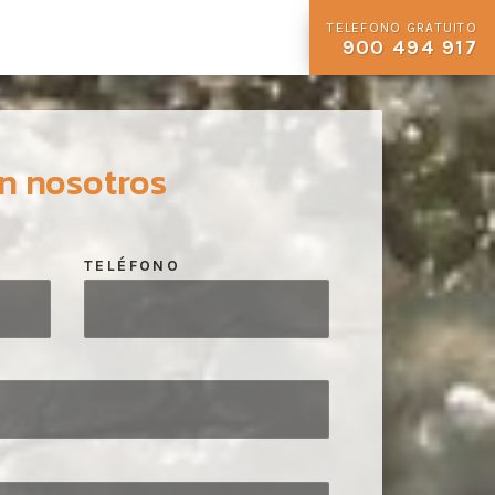
TELEFONO GRATUITO
900 494 917
n nosotros
TELÉFONO