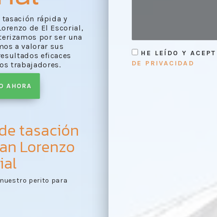
a tasación rápida y
orenzo de El Escorial,
terizamos por ser una
mos a valorar sus
HE LEÍDO Y ACEP
esultados eficaces
DE PRIVACIDAD
os trabajadores.
TO AHORA
 de tasación
San Lorenzo
ial
e de evaluación
Primer contacto:
puesta
1
es según lo evaluado en
documentos pertinentes
tasación