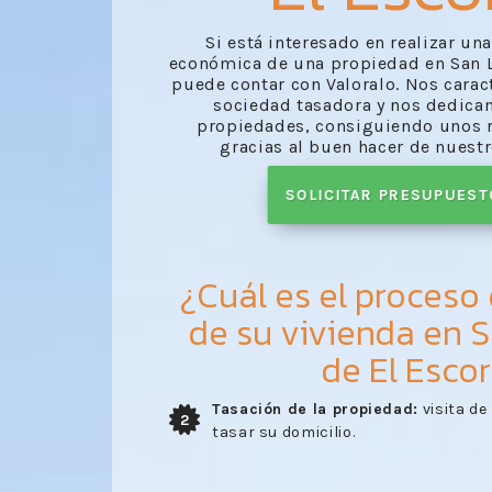
Si está interesado en realizar un
económica de una propiedad en San L
puede contar con Valoralo. Nos carac
sociedad tasadora y nos dedica
propiedades, consiguiendo unos r
gracias al buen hacer de nuestr
SOLICITAR PRESUPUES
¿Cuál es el proceso
de su vivienda en 
de El Escor
ito para
Envío del informe:
recibo del inform
3
realizado por nuestros profesional
la visita del técnico.