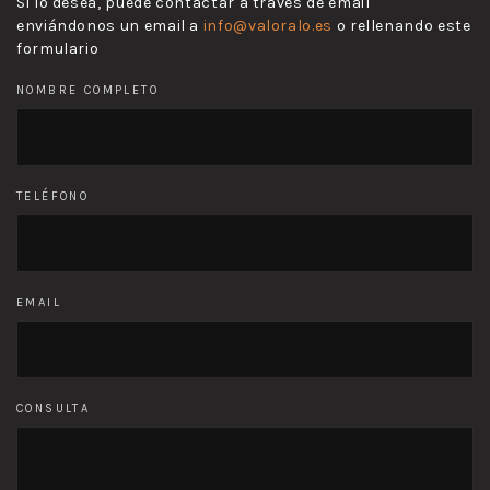
Si lo desea, puede contactar a través de email
enviándonos un email a
info@valoralo.es
o rellenando este
formulario
NOMBRE COMPLETO
TELÉFONO
EMAIL
CONSULTA