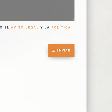
TO EL
AVISO LEGAL
Y LA
POLÍTICA
ENVIAR
lección de precisa y de los
Tasación de
2
 para realizar la tasación
para realiza