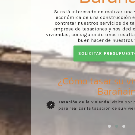
Si está interesado en realizar una
económica de una construcción e
contratar nuestros servicios de t
empresa de tasaciones y nos dedi
viviendas, consiguiendo unos resulta
buen hacer de nuestros 
SOLICITAR PRESUPUES
¿Cómo tasar su vi
Barañai
stro perito
Entrega del informe:
envío del info
3
elaborado por nuestros trabajador
evaluado en la visita del especialista