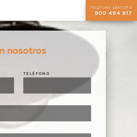
TELEFONO GRATUITO
900 494 917
n nosotros
TELÉFONO