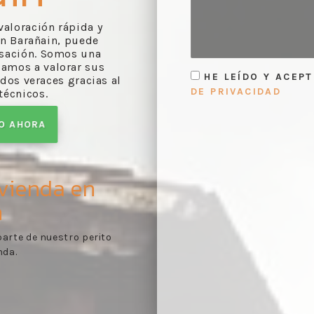
 valoración rápida y
n Barañain, puede
asación. Somos una
camos a valorar sus
HE LEÍDO Y ACEP
dos veraces gracias al
DE PRIVACIDAD
técnicos.
TO AHORA
vienda en
n
rme de valoración
Toma de contacto:
reco
1
es conforme a lo
documentos pertinentes
.