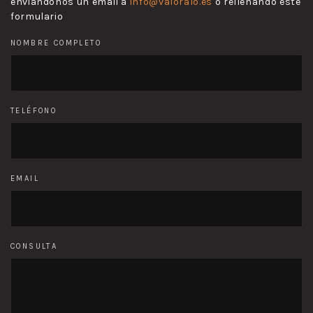
enviándonos un email a
info@valoralo.es
o rellenando este
formulario
NOMBRE COMPLETO
TELÉFONO
EMAIL
CONSULTA