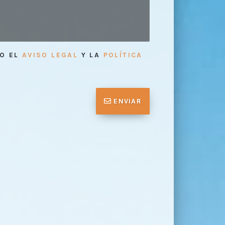
TO EL
AVISO LEGAL
Y LA
POLÍTICA
ENVIAR
da de precisa y de los papeles
Tasación de
2
ar el proceso de tasación
tasar su dom