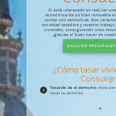
Si está interesado en realizar un
económica de un bien inmueble e
contar con valoralo.es. Nos caract
sociedad tasadora y nuestro trabajo 
viviendas, consiguiendo unos resul
gracias al buen hacer de nues
SOLICITAR PRESUPUES
¿Cómo tasar viv
Consuegr
 perito para
Entrega del informe:
envío del info
3
elaborado por nuestros profesional
confirmado en la visita del perito.