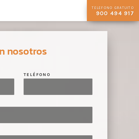
TELEFONO GRATUITO
900 494 917
n nosotros
TELÉFONO