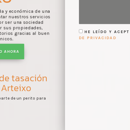
ida y económica de una
tar nuestros servicios
or ser una sociedad
ar sus propiedades,
HE LEÍDO Y ACEP
orios gracias al buen
DE PRIVACIDAD
nicos.
TO AHORA
 de tasación
 Arteixo
me de tasación elaborado
Primer contacto:
recogi
1
a lo visto en la visita
pertinentes para ejecut