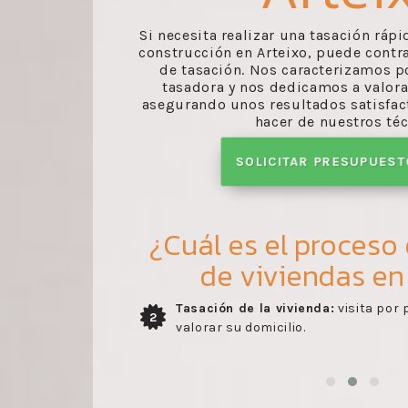
Si necesita realizar una tasación ráp
construcción en Arteixo, puede contra
de tasación. Nos caracterizamos p
tasadora y nos dedicamos a valor
asegurando unos resultados satisfact
hacer de nuestros téc
SOLICITAR PRESUPUES
¿Cuál es el proceso
de viviendas en
perito para
Envío del informe:
recibo del infor
3
por nuestros trabajadores conforme 
del perito.