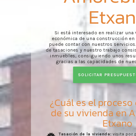
Etxa
Si está interesado en realizar una
económica de una construcción en
puede contar con nuestros servicio
de tasaciones y nuestro trabajo consi
inmuebles, consiguiendo unos resul
gracias a las capacidades de nues
SOLICITAR PRESUPUES
¿Cuál es el proceso
de su vivienda en 
Etxano
stro técnico
Envío del informe:
recibo del inform