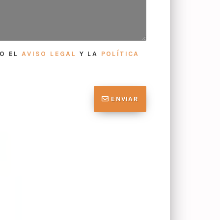
TO EL
AVISO LEGAL
Y LA
POLÍTICA
ENVIAR
gida de precisa y de la
Tasación de