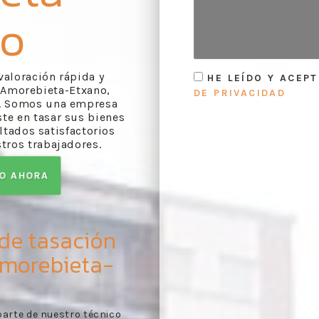
no
 valoración rápida y
HE LEÍDO Y ACEP
 Amorebieta-Etxano,
DE PRIVACIDAD
s. Somos una empresa
ste en tasar sus bienes
tados satisfactorios
tros trabajadores.
TO AHORA
 de tasación
Amorebieta-
e de evaluación
Toma de contacto:
reco