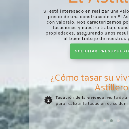
Si está interesado en realizar una val
precio de una construcción en El As
con Valoralo. Nos caracterizamos p
tasaciones y nuestro trabajo cons
propiedades, asegurando unos resul
al buen trabajo de nuestros 
SOLICITAR PRESUPUES
¿Cómo tasar su viv
Astillero
pecializado
Envío del informe:
entrega del info
3
realizado por nuestros profesionale
visita del perito.