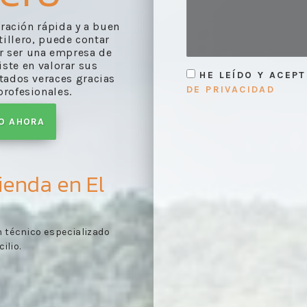
oración rápida y a buen
tillero, puede contar
or ser una empresa de
iste en valorar sus
HE LEÍDO Y ACEP
tados veraces gracias
DE PRIVACIDAD
profesionales.
TO AHORA
ienda en El
rme de valoración
Toma de contacto:
pues
1
s según lo visto en la
documentación pertinen