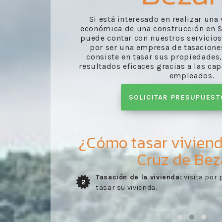
Si está interesado en realizar una
económica de una construcción en S
puede contar con nuestros servicio
por ser una empresa de tasaciones
consiste en tasar sus propiedades
resultados eficaces gracias a las ca
empleados.
SOLICITAR PRESUPUES
¿Cómo tasar vivien
Cruz de Be
técnico para
Entrega del informe:
envío del info
3
desarrollado por nuestros trabajad
confirmado en la visita del especiali