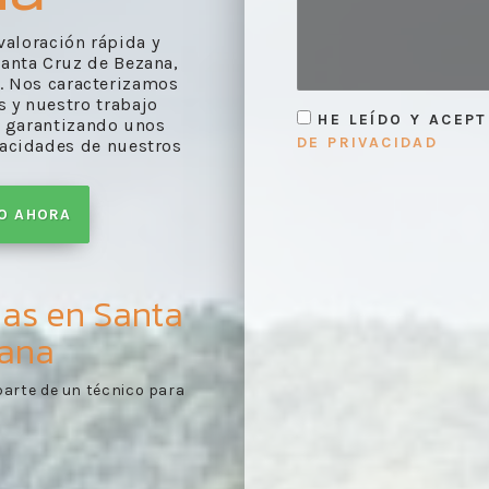
 valoración rápida y
anta Cruz de Bezana,
s. Nos caracterizamos
 y nuestro trabajo
HE LEÍDO Y ACEP
, garantizando unos
DE PRIVACIDAD
pacidades de nuestros
TO AHORA
das en Santa
zana
rme de valoración
Toma de contacto:
pues
1
ores conforme a lo
necesaria y de los papel
sta.
tasación