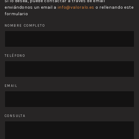
Si lo desea, puede contactar a través de email
enviándonos un email a
info@valoralo.es
o rellenando este
formulario
NOMBRE COMPLETO
TELÉFONO
EMAIL
CONSULTA