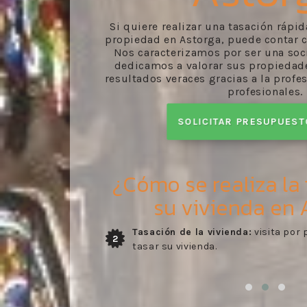
Si quiere realizar una tasación rápi
propiedad en Astorga, puede contar c
Nos caracterizamos por ser una soc
dedicamos a valorar sus propiedad
resultados veraces gracias a la profe
profesionales.
SOLICITAR PRESUPUES
¿Cómo se realiza la
su vivienda en 
técnico para
Entrega del informe:
recibo del inf
3
desarrollado por nuestros profesio
confirmado en la visita del perito.