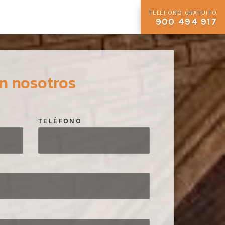
TELEFONO GRATUITO
900 494 917
n nosotros
TELÉFONO