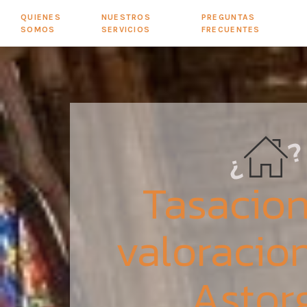
QUIENES
NUESTROS
PREGUNTAS
SOMOS
SERVICIOS
FRECUENTES
Tasacion
valoracio
Astor