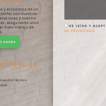
ida y económica de un
 contar con nuestros
asaciones y nuestro
ndas, asegurando unos
HE LEÍDO Y ACEP
 al buen trabajo de
DE PRIVACIDAD
s.
TO AHORA
ienda en La
orme de tasación
Toma de contacto:
reco
1
res con arreglo a lo
documentos pertinentes