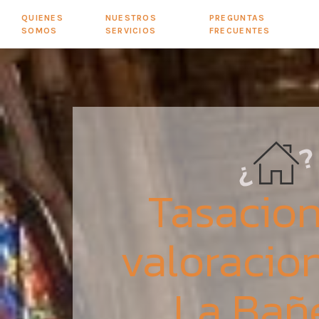
QUIENES
NUESTROS
PREGUNTAS
SOMOS
SERVICIOS
FRECUENTES
Tasacion
valoracio
La Bañ