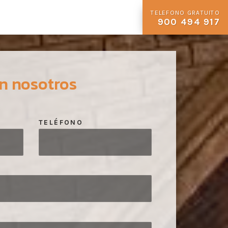
TELEFONO GRATUITO
900 494 917
n nosotros
TELÉFONO