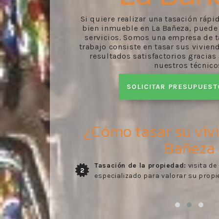
Si quiere realizar una tasación ráp
bien inmueble en La Bañeza, puede
servicios. Somos una empresa de t
trabajo consiste en tasar sus vivie
resultados satisfactorios gracias
nuestros técnico
SOLICITAR PRESUPUES
¿Cómo tasar su viv
Bañeza
nico
Entrega del informe:
recibo del inf
3
desarrollado por nuestros trabajado
visto en la visita del perito.