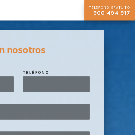
TELEFONO GRATUITO
900 494 917
n nosotros
TELÉFONO