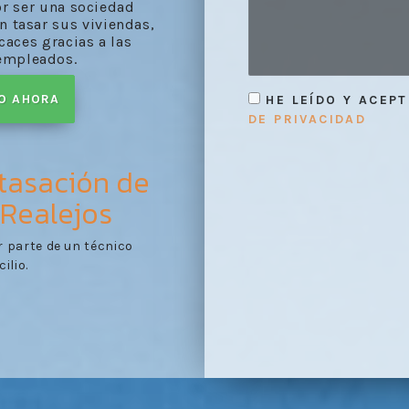
or ser una sociedad
n tasar sus viviendas,
aces gracias a las
empleados.
TO AHORA
HE LEÍDO Y ACEP
DE PRIVACIDAD
 tasación de
 Realejos
r parte de un técnico
Envío del informe:
recib
3
ilio.
desarrollado por nuestr
comprobado en la visita