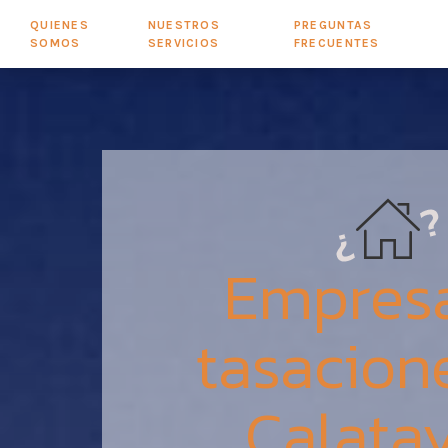
QUIENES
NUESTROS
PREGUNTAS
SOMOS
SERVICIOS
FRECUENTES
Empres
tasacion
Calata