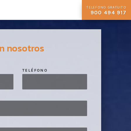
TELEFONO GRATUITO
900 494 917
n nosotros
TELÉFONO