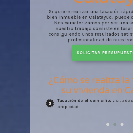
Si quiere realizar una tasación ráp
bien inmueble en Calatayud, puede co
Nos caracterizamos por ser una s
nuestro trabajo consiste en tasa
consiguiendo unos resultados satisf
profesionalidad de nuestro
SOLICITAR PRESUPUES
¿Cómo se realiza la
su vivienda en C
ra tasar su
Entrega del informe:
recibo del inf
3
realizado por nuestros trabajadore
comprobado en la visita del perito.