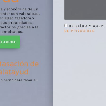
ida y económica de un
ntar con valoralo.es.
ociedad tasadora y
r sus propiedades,
HE LEÍDO Y ACEP
actorios gracias a la
DE PRIVACIDAD
s empleados.
TO AHORA
 tasación de
alatayud
orme de tasación
Toma de contacto:
reco
1
s conforme a lo
necesaria y de los docu
tasación