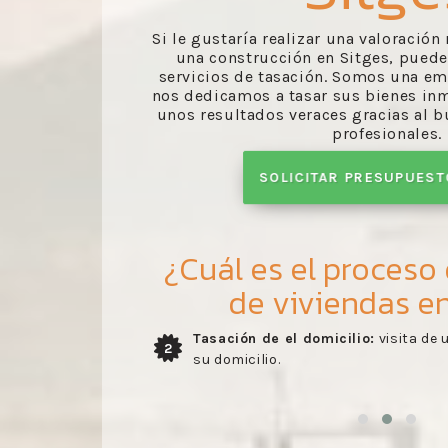
Si le gustaría realizar una valoració
una construcción en Sitges, puede
servicios de tasación. Somos una em
nos dedicamos a tasar sus bienes in
unos resultados veraces gracias al b
profesionales.
SOLICITAR PRESUPUES
¿Cuál es el proceso
de viviendas en
ara valorar
Entrega del informe:
recibo del inf
3
realizado por nuestros trabajadores
en la visita del perito.