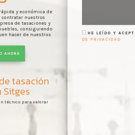
n rápida y económica de
 contratar nuestros
presa de tasaciones y
muebles, consiguiendo
HE LEÍDO Y ACEP
uen hacer de nuestros
DE PRIVACIDAD
TO AHORA
 de tasación
 Sitges
orme de tasación
Primer contacto:
recole
1
 de acuerdo con lo visto
documentos pertinentes
tasación