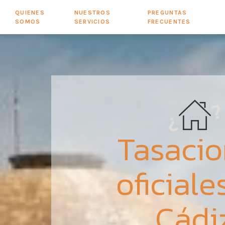
QUIENES
NUESTROS
PREGUNTAS
SOMOS
SERVICIOS
FRECUENTES
Tasaci
oficiale
Cádi