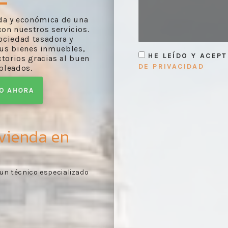
ida y económica de una
on nuestros servicios.
ociedad tasadora y
sus bienes inmuebles,
HE LEÍDO Y ACEP
torios gracias al buen
DE PRIVACIDAD
pleados.
TO AHORA
vienda en
e de evaluación
Toma de contacto:
reco
1
s con arreglo a lo
necesaria y de la docum
proceso de tasación