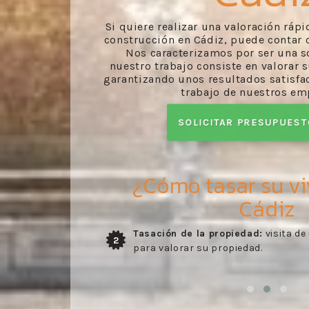
Si quiere realizar una valoración ráp
construcción en Cádiz, puede contar c
Nos caracterizamos por ser una s
nuestro trabajo consiste en valorar 
garantizando unos resultados satisfac
trabajo de nuestros em
SOLICITAR PRESUPUES
¿Cómo tasar su vi
Cádiz
especializado
Envío del informe:
recibo del inform
3
realizado por nuestros profesionale
confirmado en la visita del perito.