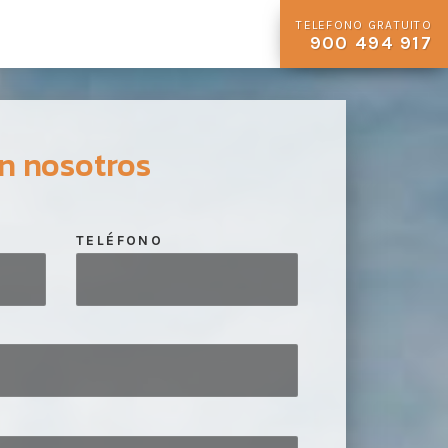
TELEFONO GRATUITO
900 494 917
n nosotros
TELÉFONO